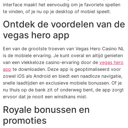
interface maakt het eenvoudig om je favoriete spellen
te vinden, of je nu op je desktop of mobiel speelt.
Ontdek de voordelen van de
vegas hero app
Een van de grootste troeven van Vegas Hero Casino NL
is de mobiele ervaring. Je kunt overal en altijd genieten
van een vlekkeloze casino-ervaring door de
vegas hero
app
te downloaden. Deze app is geoptimaliseerd voor
zowel iOS als Android en biedt een naadloze navigatie,
snelle laadtijden en exclusieve mobiele bonussen. Of je
nu thuis op de bank zit of onderweg bent, de app zorgt
ervoor dat je nooit een winstkans mist.
Royale bonussen en
promoties