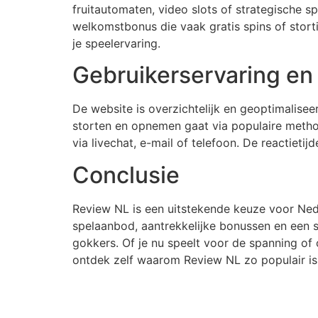
fruitautomaten, video slots of strategische sp
welkomstbonus die vaak gratis spins of stort
je speelervaring.
Gebruikerservaring en
De website is overzichtelijk en geoptimalisee
storten en opnemen gaat via populaire method
via livechat, e-mail of telefoon. De reactieti
Conclusie
Review NL is een uitstekende keuze voor Nede
spelaanbod, aantrekkelijke bonussen en een s
gokkers. Of je nu speelt voor de spanning of
ontdek zelf waarom Review NL zo populair is 