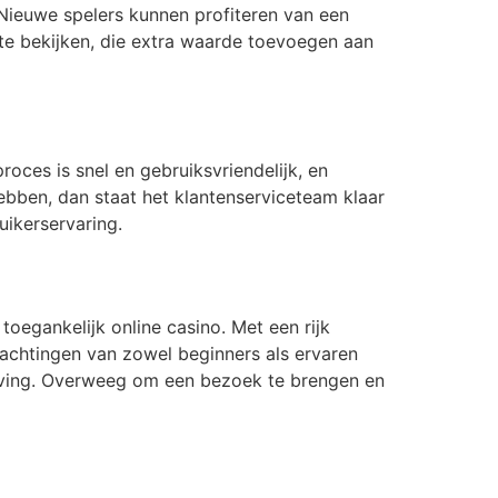
. Nieuwe spelers kunnen profiteren van een
te bekijken, die extra waarde toevoegen aan
roces is snel en gebruiksvriendelijk, en
ebben, dan staat het klantenserviceteam klaar
uikerservaring.
oegankelijk online casino. Met een rijk
achtingen van zowel beginners als ervaren
mgeving. Overweeg om een bezoek te brengen en