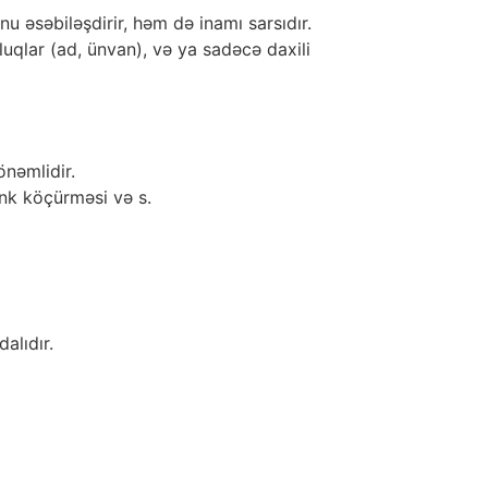
u əsəbiləşdirir, həm də inamı sarsıdır.
luqlar (ad, ünvan), və ya sadəcə daxili
nəmlidir.
ank köçürməsi və s.
alıdır.