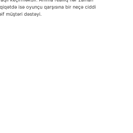
əqiqətdə isə oyunçu qarşısına bir neçə ciddi
if müştəri dəstəyi.