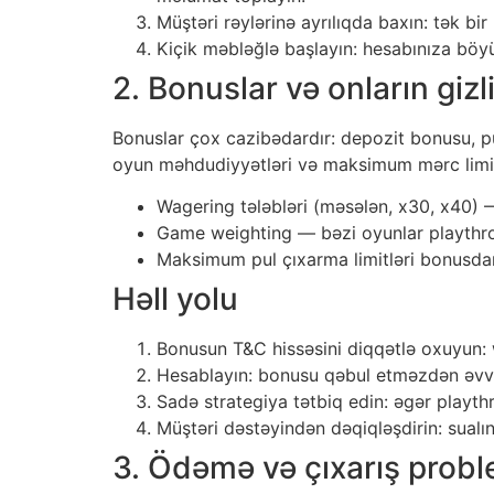
Müştəri rəylərinə ayrılıqda baxın: tək b
Kiçik məbləğlə başlayın: hesabınıza böy
2. Bonuslar və onların gizli
Bonuslar çox cazibədardır: depozit bonusu, pu
oyun məhdudiyyətləri və maksimum mərc limitlə
Wagering tələbləri (məsələn, x30, x40) 
Game weighting — bəzi oyunlar playthro
Maksimum pul çıxarma limitləri bonusdan
Həll yolu
Bonusun T&C hissəsini diqqətlə oxuyun: w
Hesablayın: bonusu qəbul etməzdən əvvə
Sadə strategiya tətbiq edin: əgər playt
Müştəri dəstəyindən dəqiqləşdirin: sualını
3. Ödəmə və çıxarış probl