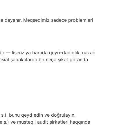
 nə dayanır. Məqsədimiz sadəcə problemləri
 — lisenziya barədə qeyri-dəqiqlik, nəzəri
sosial şəbəkələrdə bir neçə şikət görəndə
 s.), bunu qeyd edin və doğrulayın.
 s.) və müstəqil audit şirkətləri haqqında