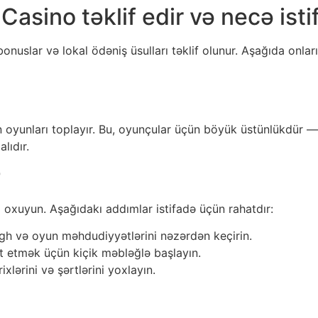
Casino təklif edir və necə ist
onuslar və lokal ödəniş üsulları təklif olunur. Aşağıda onlar
dan oyunları toplayır. Bu, oyunçular üçün böyük üstünlükd
lıdır.
r
xuyun. Aşağıdakı addımlar istifadə üçün rahatdır:
h və oyun məhdudiyyətlərini nəzərdən keçirin.
t etmək üçün kiçik məbləğlə başlayın.
ixlərini və şərtlərini yoxlayın.