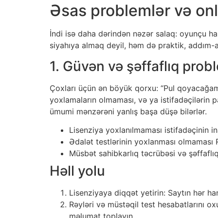
Əsas problemlər və onl
İndi isə daha dərindən nəzər salaq: oyunçu h
siyahıya almaq deyil, həm də praktik, addım-a
1. Güvən və şəffaflıq prob
Çoxları üçün ən böyük qorxu: “Pul qoyacağam,
yoxlamaların olmaması, və ya istifadəçilərin p
ümumi mənzərəni yanlış başa düşə bilərlər.
Lisenziya yoxlanılmaması istifadəçinin in
Ədalət testlərinin yoxlanması olmaması R
Müsbət sahibkarlıq təcrübəsi və şəffaflı
Həll yolu
Lisenziyaya diqqət yetirin: Saytın hər h
Rəyləri və müstəqil test hesabatlarını o
məlumat toplayın.