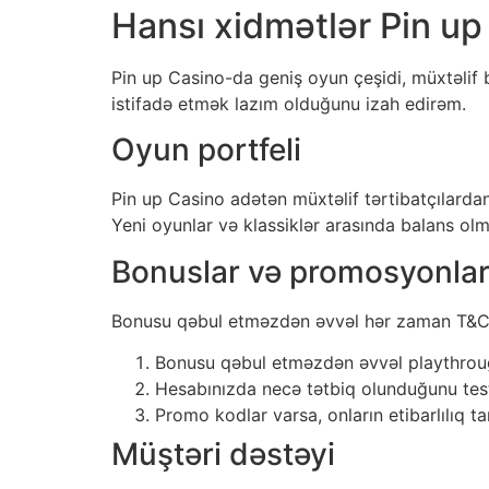
Hansı xidmətlər Pin up 
Pin up Casino-da geniş oyun çeşidi, müxtəlif b
istifadə etmək lazım olduğunu izah edirəm.
Oyun portfeli
Pin up Casino adətən müxtəlif tərtibatçılar
Yeni oyunlar və klassiklər arasında balans olma
Bonuslar və promosyonla
Bonusu qəbul etməzdən əvvəl hər zaman T&C o
Bonusu qəbul etməzdən əvvəl playthroug
Hesabınızda necə tətbiq olunduğunu tes
Promo kodlar varsa, onların etibarlılıq tar
Müştəri dəstəyi