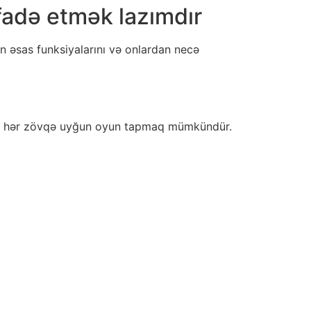
ifadə etmək lazımdır
ın əsas funksiyalarını və onlardan necə
ür — hər zövqə uyğun oyun tapmaq mümkündür.