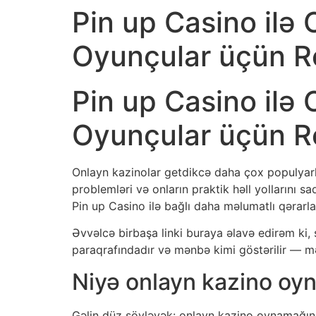
Pin up Casino ilə 
Oyunçular üçün Re
Pin up Casino ilə 
Oyunçular üçün Re
Onlayn kazinolar getdikcə daha çox populyar
problemləri və onların praktik həll yollarını 
Pin up Casino ilə bağlı daha məlumatlı qərarlar 
Əvvəlcə birbaşa linki buraya əlavə edirəm ki, 
paraqrafındadır və mənbə kimi göstərilir — 
Niyə onlayn kazino oyn
Gəlin düz söyləyək: onlayn kazino oynamağın