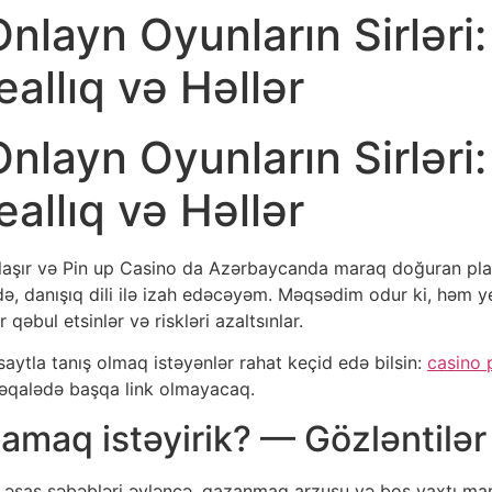
Onlayn Oyunların Sirləri
allıq və Həllər
Onlayn Oyunların Sirləri
allıq və Həllər
laşır və Pin up Casino da Azərbaycanda maraq doğuran plat
sadə, danışıq dili ilə izah edəcəyəm. Məqsədim odur ki, həm 
qəbul etsinlər və riskləri azaltsınlar.
saytla tanış olmaq istəyənlər rahat keçid edə bilsin:
casino 
məqalədə başqa link olmayacaq.
amaq istəyirik? — Gözləntilər 
 əsas səbəbləri əyləncə, qazanmaq arzusu və boş vaxtı mar