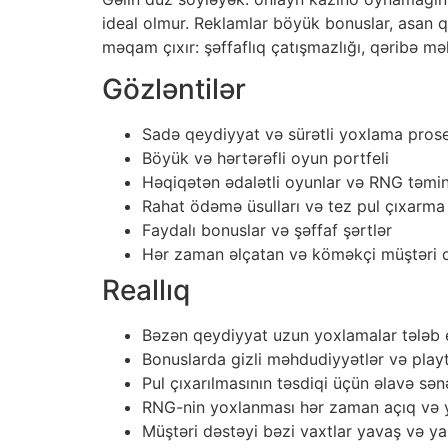
ideal olmur. Reklamlar böyük bonuslar, asan qa
məqam çıxır: şəffaflıq çatışmazlığı, qəribə mə
Gözləntilər
Sadə qeydiyyat və sürətli yoxlama prose
Böyük və hərtərəfli oyun portfeli
Həqiqətən ədalətli oyunlar və RNG təmin
Rahat ödəmə üsulları və tez pul çıxarma
Faydalı bonuslar və şəffaf şərtlər
Hər zaman əlçatan və köməkçi müştəri 
Reallıq
Bəzən qeydiyyat uzun yoxlamalar tələb 
Bonuslarda gizli məhdudiyyətlər və playt
Pul çıxarılmasının təsdiqi üçün əlavə sən
RNG-nin yoxlanması hər zaman açıq və y
Müştəri dəstəyi bəzi vaxtlar yavaş və ya