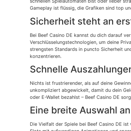
schnellen Spielautomaten bist oder lieber stra
Gameplay ist flüssig, die Grafiken sind top u
Sicherheit steht an ers
Bei Beef Casino DE kannst du dich darauf ve
Verschlüsselungstechnologien, um deine Priva
strengsten Standards in puncto Sicherheit und
konzentrieren.
Schnelle Auszahlungen
Nichts ist frustrierender, als auf deine Gew
unkompliziert abgewickelt, damit du dein Gel
oder E-Wallet bezahlst – Beef Casino DE sorg
Eine breite Auswahl an
Die Vielfalt der Spiele bei Beef Casino DE i