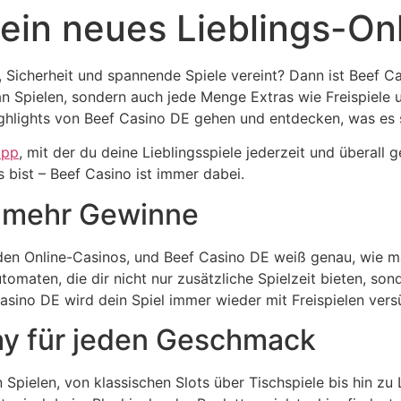
ein neues Lieblings-On
, Sicherheit und spannende Spiele vereint? Dann ist Beef Ca
n Spielen, sondern auch jede Menge Extras wie Freispiele 
Highlights von Beef Casino DE gehen und entdecken, was es
app
, mit der du deine Lieblingsspiele jederzeit und überall
 bist – Beef Casino ist immer dabei.
, mehr Gewinne
jeden Online-Casinos, und Beef Casino DE weiß genau, wie m
utomaten, die dir nicht nur zusätzliche Spielzeit bieten, 
asino DE wird dein Spiel immer wieder mit Freispielen vers
ay für jeden Geschmack
 Spielen, von klassischen Slots über Tischspiele bis hin zu