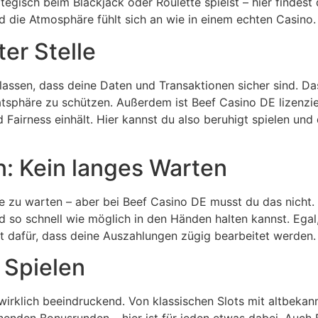
tegisch beim Blackjack oder Roulette spielst – hier findest 
nd die Atmosphäre fühlt sich an wie in einem echten Casino.
ter Stelle
rlassen, dass deine Daten und Transaktionen sicher sind. 
tsphäre zu schützen. Außerdem ist Beef Casino DE lizenzier
 Fairness einhält. Hier kannst du also beruhigt spielen und
: Kein langes Warten
inne zu warten – aber bei Beef Casino DE musst du das nicht
d so schnell wie möglich in den Händen halten kannst. Ega
t dafür, dass deine Auszahlungen zügig bearbeitet werden.
 Spielen
st wirklich beeindruckend. Von klassischen Slots mit altbek